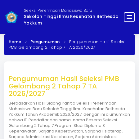
Seleksi Penerimaan Mahasiswa Baru
Sekolah Tinggi Ilmu Kesehatan Bethesda
menu
Yakkum
Home
>
Pengumuman
>
Pengumuman Hasil Seleksi
PMB Gelombang 2 Tahap 7 TA 2026/2027
Pengumuman Hasil Seleksi PMB
Gelombang 2 Tahap 7 TA
2026/2027
Berdasarkan Hasil Sidang Panitia Seleksi Penerimaan
Mahasiswa Baru Sekolah Tinggi Ilmu Kesehatan Bethesda
Yakkum Tahun Akademik 2026/2027, dengan ini diumumkan
bahwa ID Pendaftar dan nama-nama Peserta Seleksi
Gelombang 2 Tahap 7 Program Studi Diploma 3
Keperawatan, Sarjana Keperawatan, Sarjana Fisioterapi,
Sarjana Administrasi Kesehatan, Sarjana Administrasi