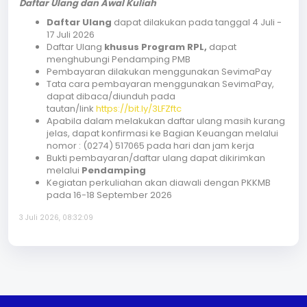
Daftar Ulang dan Awal Kuliah
Daftar Ulang
dapat dilakukan pada tanggal 4 Juli -
17 Juli 2026
Daftar Ulang
khusus Program RPL,
dapat
menghubungi Pendamping PMB
Pembayaran dilakukan menggunakan SevimaPay
Tata cara pembayaran menggunakan SevimaPay,
dapat dibaca/diunduh pada
tautan/link
https://bit.ly/3LFZftc
Apabila dalam melakukan daftar ulang masih kurang
jelas, dapat konfirmasi ke Bagian Keuangan melalui
nomor : (0274) 517065 pada hari dan jam kerja
Bukti pembayaran/daftar ulang dapat dikirimkan
melalui
Pendamping
Kegiatan perkuliahan akan diawali dengan PKKMB
pada 16-18 September 2026
3 Juli 2026, 08:32:09