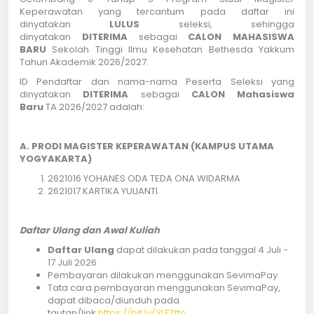
Keperawatan yang tercantum pada daftar ini
dinyatakan
LULUS
seleksi, sehingga
dinyatakan
DITERIMA
sebagai
CALON MAHASISWA
BARU
Sekolah Tinggi Ilmu Kesehatan Bethesda Yakkum
Tahun Akademik 2026/2027.
ID Pendaftar dan nama-nama Peserta Seleksi yang
dinyatakan
DITERIMA
sebagai
CALON Mahasiswa
Baru
TA 2026/2027 adalah:
A. PRODI MAGISTER KEPERAWATAN (KAMPUS UTAMA
YOGYAKARTA)
2621016 YOHANES ODA TEDA ONA WIDARMA
2621017 KARTIKA YULIANTI
Daftar Ulang dan Awal Kuliah
Daftar Ulang
dapat dilakukan pada tanggal 4 Juli -
17 Juli 2026
Pembayaran dilakukan menggunakan SevimaPay
Tata cara pembayaran menggunakan SevimaPay,
dapat dibaca/diunduh pada
tautan/link
https://bit.ly/3LFZftc