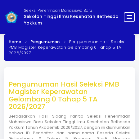
Seleksi Penerimaan Mahasiswa Baru
Sekolah Tinggi Ilmu Kesehatan Bethesda
menu
Yakkum
Home
>
Pengumuman
>
Pengumuman Hasil Seleksi
PMB Magister Keperawatan Gelombang 0 Tahap 5 TA
2026/2027
Pengumuman Hasil Seleksi PMB
Magister Keperawatan
Gelombang 0 Tahap 5 TA
2026/2027
Berdasarkan Hasil Sidang Panitia Seleksi Penerimaan
Mahasiswa Baru Sekolah Tinggi Ilmu Kesehatan Bethesda
Yakkum Tahun Akademik 2026/2027, dengan ini diumumkan
bahwa ID Pendaftar dan nama-nama Peserta Seleksi
Gelombang 0 Tahap 5 Program Studi Magister