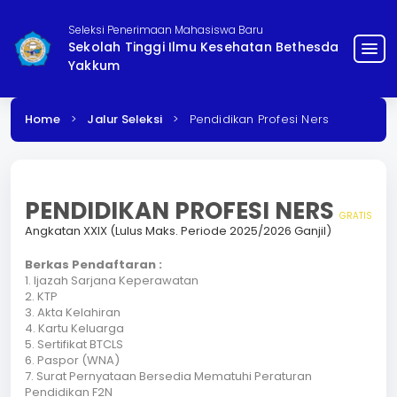
Seleksi Penerimaan Mahasiswa Baru
Sekolah Tinggi Ilmu Kesehatan Bethesda
menu
Yakkum
Home
>
Jalur Seleksi
>
Pendidikan Profesi Ners
PENDIDIKAN PROFESI NERS
GRATIS
Angkatan XXIX (Lulus Maks. Periode 2025/2026 Ganjil)
Berkas Pendaftaran :
1. Ijazah Sarjana Keperawatan
2. KTP
3.
Akta Kelahiran
4.
Kartu Keluarga
5. Sertifikat BTCLS
6.
Paspor (WNA)
7.
Surat Pernyataan Bersedia Mematuhi Peraturan
Pendidikan F2N