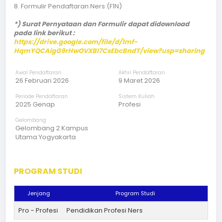
8.
Formulir Pendaftaran Ners (F1N)
*) Surat Pernyataan dan Formulir dapat didownload
pada link berikut :
https://drive.google.com/file/d/1mf-
HqmYQCAigG9rHwOVXBI7CsEbcBndT/view?usp=sharing
Awal Pendaftaran
Akhir Pendaftaran
26 Februari 2026
9 Maret 2026
Periode Pendaftaran
Sistem Kuliah
2025 Genap
Profesi
Gelombang
Gelombang 2 Kampus
Utama Yogyakarta
PROGRAM STUDI
Jenjang
Program Studi
Pro - Profesi
Pendidikan Profesi Ners