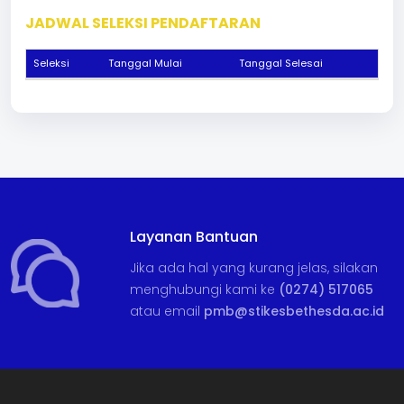
JADWAL SELEKSI PENDAFTARAN
Seleksi
Tanggal Mulai
Tanggal Selesai
Layanan Bantuan
Jika ada hal yang kurang jelas, silakan
menghubungi kami ke
(0274) 517065
atau email
pmb@stikesbethesda.ac.id