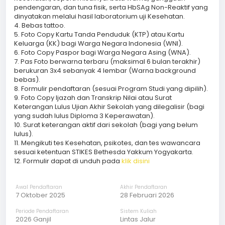
pendengaran, dan tuna fisik, serta HbSAg Non-Reaktif yang
dinyatakan melalui hasil laboratorium uji Kesehatan.
4. Bebas tattoo.
5. Foto Copy Kartu Tanda Penduduk (KTP) atau Kartu
Keluarga (KK) bagi Warga Negara Indonesia (WNI).
6. Foto Copy Paspor bagi Warga Negara Asing (WNA).
7. Pas Foto berwarna terbaru (maksimal 6 bulan terakhir)
berukuran 3x4 sebanyak 4 lembar (Warna background
bebas).
8. Formulir pendaftaran (sesuai Program Studi yang dipilih).
9. Foto Copy Ijazah dan Transkrip Nilai atau Surat
Keterangan Lulus Ujian Akhir Sekolah yang dilegalisir (bagi
yang sudah lulus Diploma 3 Keperawatan).
10. Surat keterangan aktif dari sekolah (bagi yang belum
lulus).
11. Mengikuti tes Kesehatan, psikotes, dan tes wawancara
sesuai ketentuan STIKES Bethesda Yakkum Yogyakarta.
12. Formulir dapat di unduh pada
klik disini
Awal Pendaftaran
Akhir Pendaftaran
7 Oktober 2025
28 Februari 2026
Periode Pendaftaran
Sistem Kuliah
2026 Ganjil
Lintas Jalur