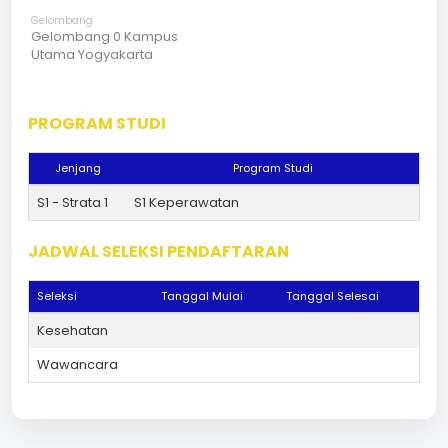
Gelombang
Gelombang 0 Kampus
Utama Yogyakarta
PROGRAM STUDI
Jenjang
Program Studi
S1 - Strata 1
S1 Keperawatan
JADWAL SELEKSI PENDAFTARAN
Seleksi
Tanggal Mulai
Tanggal Selesai
Kesehatan
Wawancara