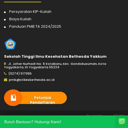
Persyaratan KIP-Kuliah
Biaya Kuliah
Panduan PMB TA 2024/2025
Sekolah Tinggi Ilmu Kesehatan Bethesda Yakkum
Jl. Johar Nurhadi No. 6 Kotabaru, Kec. Gondokusuman, Kota
Yogyakarta, DI Yogyakarta 55224
(0274) 517065
pmb@stikesbethesda.ac.id
Petunjuk
Pendaftaran
Powered by
SEVIMA
Copyright @ 2026 Sekolah Tinggi
Butuh Bantuan? Hubungi Kami!
Ilmu Kesehatan Bethesda Yakkum