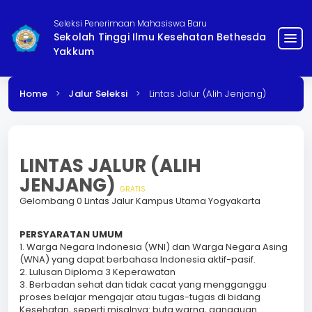
Seleksi Penerimaan Mahasiswa Baru
Sekolah Tinggi Ilmu Kesehatan Bethesda
menu
Yakkum
Home
>
Jalur Seleksi
>
Lintas Jalur (Alih Jenjang)
LINTAS JALUR (ALIH
JENJANG)
GRATIS
Gelombang 0 Lintas Jalur Kampus Utama Yogyakarta
PERSYARATAN UMUM
1. Warga Negara Indonesia (WNI) dan Warga Negara Asing
(WNA) yang dapat berbahasa Indonesia aktif-pasif.
2. Lulusan Diploma 3 Keperawatan
3. Berbadan sehat dan tidak cacat yang mengganggu
proses belajar mengajar atau tugas-tugas di bidang
Kesehatan, seperti misalnya: buta warna, gangguan