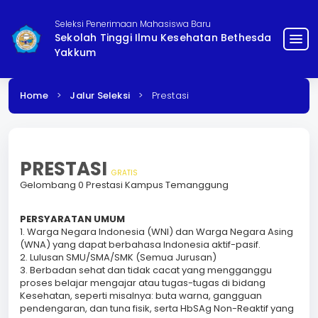
Seleksi Penerimaan Mahasiswa Baru
Sekolah Tinggi Ilmu Kesehatan Bethesda
menu
Yakkum
Home
>
Jalur Seleksi
>
Prestasi
PRESTASI
GRATIS
Gelombang 0 Prestasi Kampus Temanggung
PERSYARATAN UMUM
1. Warga Negara Indonesia (WNI) dan Warga Negara Asing
(WNA) yang dapat berbahasa Indonesia aktif-pasif.
2. Lulusan SMU/SMA/SMK (Semua Jurusan)
3. Berbadan sehat dan tidak cacat yang mengganggu
proses belajar mengajar atau tugas-tugas di bidang
Kesehatan, seperti misalnya: buta warna, gangguan
pendengaran, dan tuna fisik, serta HbSAg Non-Reaktif yang