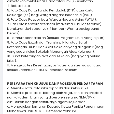
dinyatakan melalui hasil laboratorium uji Kesehatan.
4. Bebas tatto.
5. Foto Copy Kartu Tanda Penduduk (KTP) atau Kartu
Keluarga (KK) bagi Warga Negara Indonesia (WNI).
6. Foto Copy Paspor bagi Warga Negara Asing (WNA).
7. Pas Foto berwarna terbaru (maksimal 6 bulan terakhir)
berukuran 3x4 sebanyak 4 lembar (Warna background
bebas).
8. Formulir pendaftaran (sesuai Program Studi yang dipilih).
9. Foto Copy Ijazah dan Transkrip Nilai atau Surat
Keterangan Lulus Ujian Akhir Sekolah yang dilegalisir (bagi
yang sudah lulus Sekolah Menengah Atas/Kejuruan).
10. Surat keterangan aktif dari sekolah (bagi yang belum
lulus).
11. Mengikuti tes Kesehatan, psikotes, dan tes wawancara
sesuai ketentuan STIKES Bethesda Yakkum.
PERSYARATAN KHUSUS DAN PROSEDUR PENDAFTARAN
a. Memiliki rata-rata nilai rapor 80 dari kelas X-XII
b. Memiliki prestasi di bidang olah raga, seni dan prestasi
non-akademik lain yang diperoleh selama SMA/SMK
dibuktikan dengan sertifikat/piagam kejuaraan
c. Mengajukan lamaran Kepada Ketua Panitia Penerimaan
Mahasiswa Baru STIKES Bethesda Yakkum.